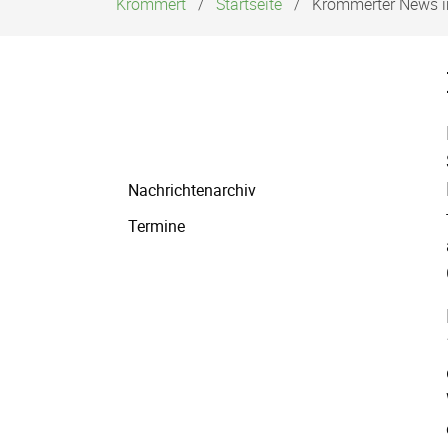
Krommert
Startseite
Krommerter News i
Navigation
Nachrichtenarchiv
überspringen
Termine