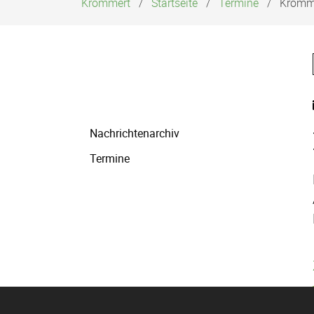
Krommert
Startseite
Termine
Kromme
Navigation
Nachrichtenarchiv
überspringen
Termine