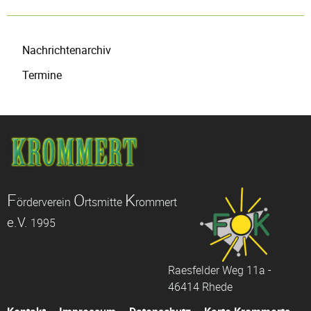
Navigation
Nachrichtenarchiv
überspringen
Termine
F
O
K
örderverein
rtsmitte
rommert
e.V.
1995
Raesfelder Weg 11a -
46414 Rhede