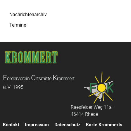
Navigation
Nachrichtenarchiv
überspringen
Termine
F
O
K
örderverein
rtsmitte
rommert
e.V.
1995
Raesfelder Weg 11a -
46414 Rhede
Navigation
Kontakt
Impressum
Datenschutz
Karte Krommerts