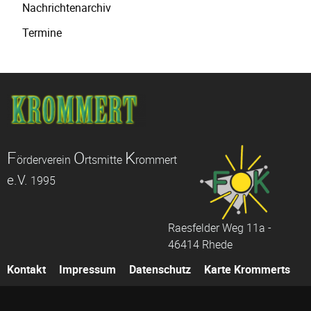
Nachrichtenarchiv
überspringen
Termine
F
O
K
örderverein
rtsmitte
rommert
e.V.
1995
Raesfelder Weg 11a -
46414 Rhede
Navigation
Kontakt
Impressum
Datenschutz
Karte Krommerts
überspringen